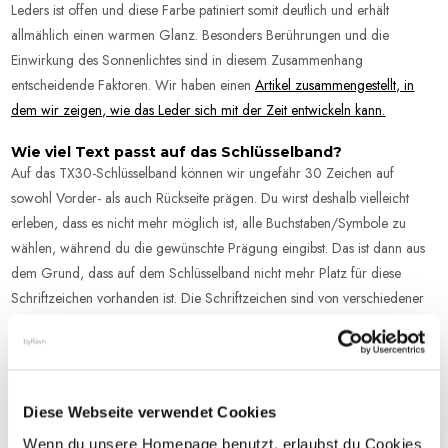
Leders ist offen und diese Farbe patiniert somit deutlich und erhält
allmählich einen warmen Glanz. Besonders Berührungen und die
Einwirkung des Sonnenlichtes sind in diesem Zusammenhang
entscheidende Faktoren. Wir haben einen
Artikel zusammengestellt, in
dem wir zeigen, wie das Leder sich mit der Zeit entwickeln kann.
Wie viel Text passt auf das Schlüsselband?
Auf das TX30-Schlüsselband können wir ungefähr 30 Zeichen auf
sowohl Vorder- als auch Rückseite prägen. Du wirst deshalb vielleicht
erleben, dass es nicht mehr möglich ist, alle Buchstaben/Symbole zu
wählen, während du die gewünschte Prägung eingibst. Das ist dann aus
dem Grund, dass auf dem Schlüsselband nicht mehr Platz für diese
Schriftzeichen vorhanden ist. Die Schriftzeichen sind von verschiedener
Breite - ein "M" füllt mehr als ein "I". Versuche dann einen kürzeren Text
anzugeben oder wähle auch eine Prägung auf der Rückseite des
Schlüsselbandes.
Wenn wir ein Schlüsselband mit Prägung herstellen, prägen wir den Text
Diese Webseite verwendet Cookies
dicht an der Niete, jedoch mit etwas Abstand zur Niete.
Wenn du unsere Homepage benutzt, erlaubst du Cookies