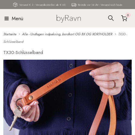
Versand € 3 - Versandkostenfrei ab € 65
Bestelle vor 14 Uhr - Versand noch heute
0
Menü
Startseite
Alle - Undtagen indpakning, bordkort OG BX OG KORTHOLDER
TX30-
Schlüsselband
TX30-Schlüsselband