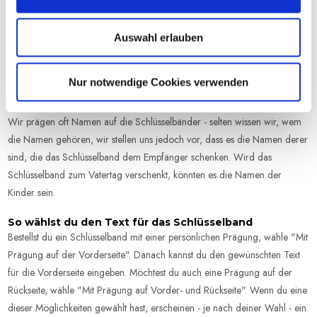
womöglich eine schwierige Zeit durchgemacht, während der dir ein Zitat
oder bedeutungsvolle Worte eine Stütze gewesen sind, können diese auf
Auswahl erlauben
das Schlüsselband geprägt werden, damit du es immer bei dir hast.
Vielleicht wählst du auch ein Zitat, das dich in gute Laune versetzt oder
Nur notwendige Cookies verwenden
dich an eine schöne Zeit erinnert.
Besondere Namen
Wir prägen oft Namen auf die Schlüsselbänder - selten wissen wir, wem
die Namen gehören, wir stellen uns jedoch vor, dass es die Namen derer
sind, die das Schlüsselband dem Empfänger schenken. Wird das
Schlüsselband zum Vatertag verschenkt, könnten es die Namen der
Kinder sein.
So wählst du den Text für das Schlüsselband
Bestellst du ein Schlüsselband mit einer persönlichen Prägung, wähle "Mit
Prägung auf der Vorderseite". Danach kannst du den gewünschten Text
für die Vorderseite eingeben. Möchtest du auch eine Prägung auf der
Rückseite, wähle "Mit Prägung auf Vorder- und Rückseite". Wenn du eine
dieser Möglichkeiten gewählt hast, erscheinen - je nach deiner Wahl - ein