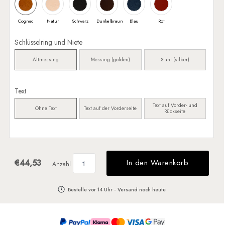
Cognac
Natur
Schwarz
Dunkelbraun
Blau
Rot
Schlüsselring und Niete
Altmessing
Messing (golden)
Stahl (silber)
Text
Text auf Vorder- und
Ohne Text
Text auf der Vorderseite
Rückseite
€44,53
In den Warenkorb
Anzahl
Bestelle vor 14 Uhr - Versand noch heute