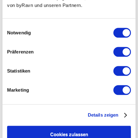
von byRavn und unseren Partnern.
Einwilligungsauswahl
Notwendig
Präferenzen
GX30 - Lederriemen für
GX15 - Lederriemen für
Statistiken
Kleiderstangen
Kleiderstangen
€60,02
€41,62
ab
ab
Marketing
Details zeigen
Cookies zulassen