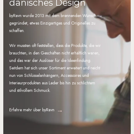
dänisches Design
byRavn wurde 2013 mit dem brennenden Wunsch
gegründet, etwas Einzigartiges und Originelles zu
schaffen.
Wir mussten oft feststellen, dass die Produkte, die wir
brauchten, in den Geschäften nicht erhältlich waren,
und das war der Auslöser für die Ideenfindung.
Seitdem hat sich unser Sortiment erweitert und reicht
nun von Schlüsselanhängern, Accessoires und
Interieurprodukten aus Leder bis hin zu schlichtem
und stilvollem Schmuck.
Erfahre mehr über byRavn