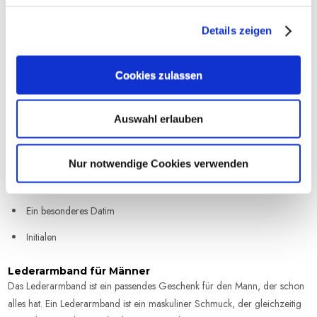
wird (BX1).
Details zeigen
Lederarmband mit Name
Es ist seit je her ein Trend, Namen, Mottos oder anderen Text auf
Lederarmbänder prägen zu lassen. Du entscheidest, wie einzigartig dein
Cookies zulassen
Armband sein soll, ob mit Namen, Initialen, einem Datum, passend für ihn
oder sie - hier sind nur der Phantasie Grenzen gesetzt.
Auswahl erlauben
Wenn du für den Text Ideen benötigst, sind hier einige beliebte
Prägungen:
Nur notwendige Cookies verwenden
Namen, der eigene oder der der Kinder
Ein besonderes Datim
Initialen
Lederarmband für Männer
Das Lederarmband ist ein passendes Geschenk für den Mann, der schon
alles hat. Ein Lederarmband ist ein maskuliner Schmuck, der gleichzeitig