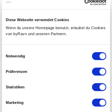
Diese Webseite verwendet Cookies
Wenn du unsere Homepage benutzt, erlaubst du Cookies
von byRavn und unseren Partnern.
Einwilligungsauswahl
Notwendig
Beachte jedoch, dass Leder ein organisches und flexibles Material ist, das
Präferenzen
sich bei Gebrauch mit der Zeit ausdehnen kann. Das Leder wird auch
allmählich weicher, wenn das Armband getragen wird.
Statistiken
Das Armband ist ungefähr 1,5 cm breit.
Marketing
Wir haben auch ein Armband, das einmal um das Handgelenk gewickelt