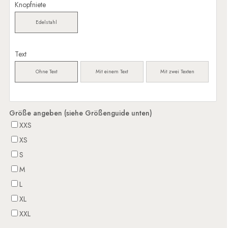
Knopfniete
Edelstahl
Text
Ohne Text
Mit einem Text
Mit zwei Texten
Größe angeben (siehe Größenguide unten)
XXS
XS
S
M
L
XL
XXL