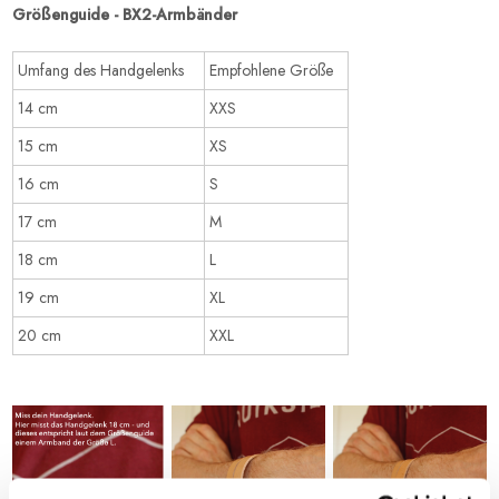
Größenguide - BX2-Armbänder
Umfang des Handgelenks
Empfohlene Größe
14 cm
XXS
15 cm
XS
16 cm
S
17 cm
M
18 cm
L
19 cm
XL
20 cm
XXL